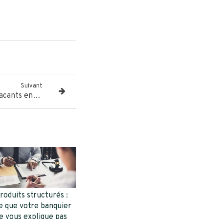
Suivant
L'énigme des logements vacants en France : quand l'offre excède la demande.
roduits structurés :
e que votre banquier
e vous explique pas