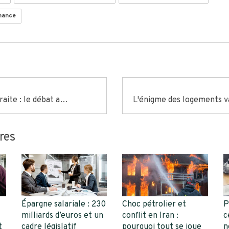
inance
Épargne retraite : le débat autour de l'imposition du Private Equity
ires
Épargne salariale : 230
Choc pétrolier et
P
milliards d’euros et un
conflit en Iran :
c
t
cadre législatif
pourquoi tout se joue
n