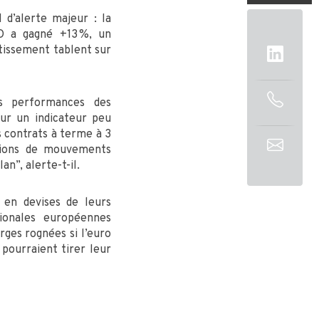
 d’alerte majeur : la
SD a gagné +13 %, un
stissement tablent sur
es performances des
sur un indicateur peu
s contrats à terme à 3
ations de mouvements
n”, alerte-t-il.
 en devises de leurs
tionales européennes
rges rognées si l’euro
 pourraient tirer leur