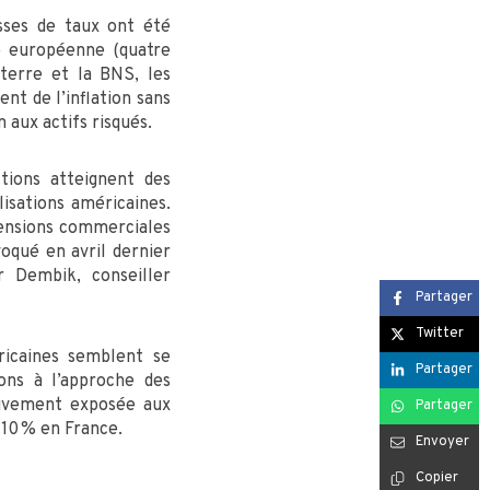
sses de taux ont été
e européenne (quatre
terre et la BNS, les
nt de l’inflation sans
n aux actifs risqués.
tions atteignent des
isations américaines.
tensions commerciales
oqué en avril dernier
r Dembik, conseiller
Partager
Twitter
ricaines semblent se
Partager
ons à l’approche des
sivement exposée aux
Partager
 10 % en France.
Envoyer
Copier