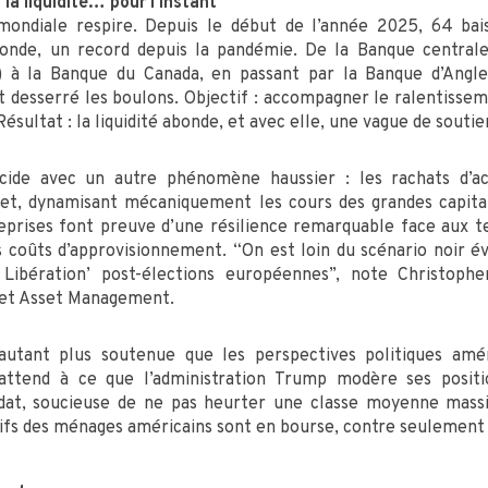
a liquidité… pour l’instant
mondiale respire. Depuis le début de l’année 2025, 64 bai
onde, un record depuis la pandémie. De la Banque central
s) à la Banque du Canada, en passant par la Banque d’Angle
 desserré les boulons. Objectif : accompagner le ralentisseme
Résultat : la liquidité abonde, et avec elle, une vague de soutie
de avec un autre phénomène haussier : les rachats d’ac
t, dynamisant mécaniquement les cours des grandes capital
treprises font preuve d’une résilience remarquable face aux 
 coûts d’approvisionnement. “On est loin du scénario noir év
 Libération’ post-élections européennes”, note Christophe
tet Asset Management.
autant plus soutenue que les perspectives politiques amé
s’attend à ce que l’administration Trump modère ses positi
dat, soucieuse de ne pas heurter une classe moyenne mas
tifs des ménages américains sont en bourse, contre seulement