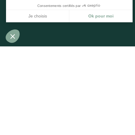
62 avenue du plateau des
Glières
86000 POITIERS
9h - 12h30 / 14h - 18h
09 83 28 48 61
magali.mue@mcf-
courtage.com