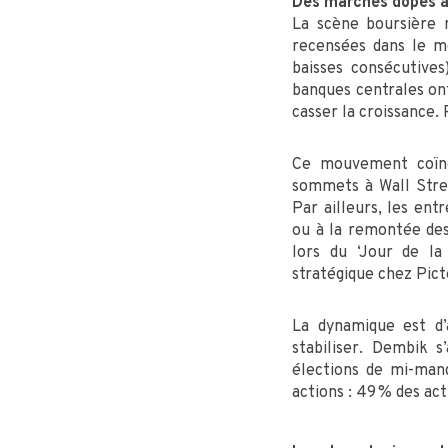
Des marchés dopés à l
La scène boursière 
recensées dans le m
baisses consécutive
banques centrales ont
casser la croissance. 
Ce mouvement coïnci
sommets à Wall Stree
Par ailleurs, les en
ou à la remontée des
lors du ‘Jour de la
stratégique chez Pic
La dynamique est d’
stabiliser. Dembik 
élections de mi-man
actions : 49 % des ac