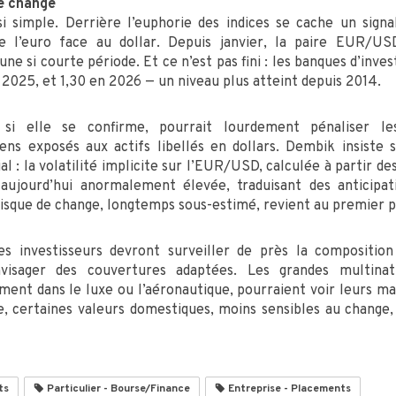
de change
si simple. Derrière l’euphorie des indices se cache un signal
 l’euro face au dollar. Depuis janvier, la paire EUR/U
e si courte période. Et ce n’est pas fini : les banques d’inve
in 2025, et 1,30 en 2026 — un niveau plus atteint depuis 2014.
, si elle se confirme, pourrait lourdement pénaliser l
ens exposés aux actifs libellés en dollars. Dembik insiste 
 : la volatilité implicite sur l’EUR/USD, calculée à partir de
 aujourd’hui anormalement élevée, traduisant des anticip
risque de change, longtemps sous-estimé, revient au premier pla
es investisseurs devront surveiller de près la composition
nvisager des couvertures adaptées. Les grandes multina
ent dans le luxe ou l’aéronautique, pourraient voir leurs ma
se, certaines valeurs domestiques, moins sensibles au change,
ts
Particulier - Bourse/Finance
Entreprise - Placements