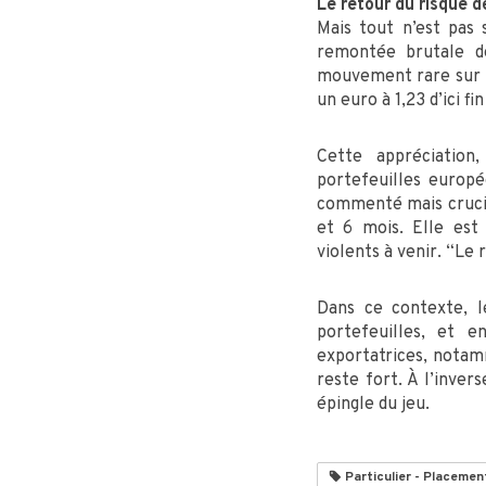
Le retour du risque 
Mais tout n’est pas 
remontée brutale de
mouvement rare sur un
un euro à 1,23 d’ici f
Cette appréciation
portefeuilles europé
commenté mais crucial
et 6 mois. Elle est
violents à venir. “Le 
Dans ce contexte, l
portefeuilles, et e
exportatrices, notamm
reste fort. À l’inver
épingle du jeu.
Particulier - Placemen